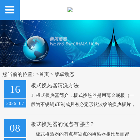
您当前的位置: >
首页
>
黎卓动态
板式换热器清洗方法
16
1. 板式换热器简介，板式换热器是用薄金属板（一
2026 -07
般为不锈钢)压制成具有必定形状波纹的换热板片，
然后加密封胶垫，叠装而成的一种换热器。首要由
板片、密封胶垫、夹紧螺栓、压紧板...
板式换热器的优点有哪些？
08
板式换热器的有点与缺点的换热器相比显而易