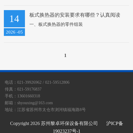
越来越重要的作用。但因为板式换热器空隙窄，流
转横截面积小，高温水或带有纤维和颗粒...
板式换热器的安装要求有哪些？认真阅读
14
一、板式换热器的零件组装
2026 -05
关于板式换热器的零件组装，无论是制造厂向使用
单位发运零件，进行现场组装，还是使用单位在检
1
修设备拆开板式换热器后再组装，都必须按照以下
顺序进行。...
电话：021-39926962 / 021-59512806
传真：021-59176837
手机：13601660318
邮箱：shyouxing@163.com
地址：江苏省苏州市太仓市浏河镇福海路8号
Copyright
2026 苏州黎卓环保设备有限公司
沪ICP备
19023237号-1