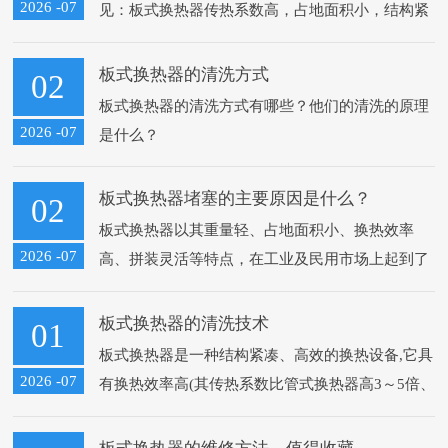
2026 -07
见：板式换热器传热系数高，占地面积小，结构紧
凑，易维护。在传热量相等的条件下，所占空间仅
为管壳式换热器的1/2～1/3。并且不像管壳式换...
板式换热器的清洗方式
02
板式换热器的清洗方式有哪些？他们的清洗的原理
2026 -07
是什么？
1、清洗剂的挑选
板式换热器堵塞的主要原因是什么？
02
板式换热器以其重量轻、占地面积小、换热效率
清洗剂的挑选，目前采用的是酸洗，它包含有机酸
2026 -07
高、拼装灵活等特点，在工业及民用市场上起到了
和无机酸。有机酸主要有：草酸、甲酸等。无机酸
越来越重要的作用。但因为板式换热器间隙窄，流
主要有：盐酸...
转横截面积小，高温水或带有纤维和颗粒...
板式换热器的清洗技术
01
板式换热器是一种结构紧凑、高效的换热设备,它具
2026 -07
有换热效率高(其传热系数比管式换热器高3～5倍、
占地面积小(为管式换热器的1/3、运用寿命长、投
资小、易于除垢、牢靠耐用等特...