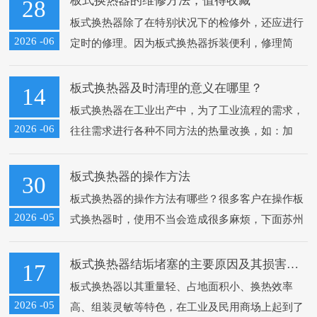
板式换热器的维修方法，值得收藏
28
板式换热器除了在特别状况下的检修外，还应进行
2026 -06
定时的修理。因为板式换热器拆装便利，修理简
略，一般也不必特别的工具和设备。依据不同的状
况可选用不同的办法，假如设备没有发生渗...
板式换热器及时清理的意义在哪里？
14
板式换热器在工业出产中，为了工业流程的需求，
2026 -06
往往需求进行各种不同方法的热量改换，如：加
热、冷却、蒸发和冷凝等，板式换热器就是用来完
成上述热量交换与传递的设备。板式换热器除...
板式换热器的操作方法
30
板式换热器的操作方法有哪些？很多客户在操作板
2026 -05
式换热器时，使用不当会造成很多麻烦，下面苏州
黎卓环保设备有限公司为大家介绍下关于板式换热
器操作方式以及注意事项...
板式换热器结垢堵塞的主要原因及其损害有哪些？
17
板式换热器以其重量轻、占地面积小、换热效率
2026 -05
高、组装灵敏等特色，在工业及民用商场上起到了