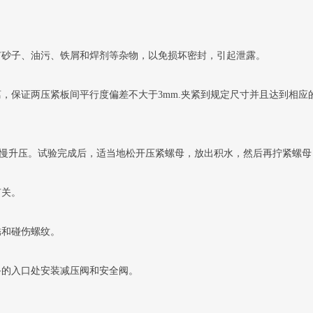
有砂子、油污、铁屑和焊剂等杂物，以免损坏密封，引起泄露。
离，保证两压紧板间平行度偏差不大于3mm.夹紧到规定尺寸并且达到相
应缓慢升压。试验完成后，适当地松开压紧螺母，放出积水，然后再拧紧螺
有关。
锈和碰伤螺纹。
备的入口处安装减压阀和安全阀。