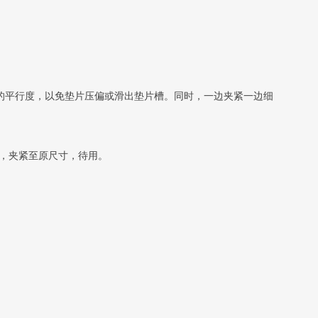
应的平行度，以免垫片压偏或滑出垫片槽。同时，一边夹紧一边细
母，夹紧至原尺寸，待用。