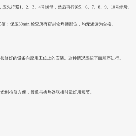
先拧紧1、2、3、4号螺母，然后再拧紧5、6、7、8、9、10号螺母。
5倍；保压30min,检查所有密封盒焊接部位，均无渗漏为合格。
位检修好的设备向应用工位上的安装。这种情况应按下面顺序进行。
考虑到检修方便，管道与换热器联接时最好用短节。