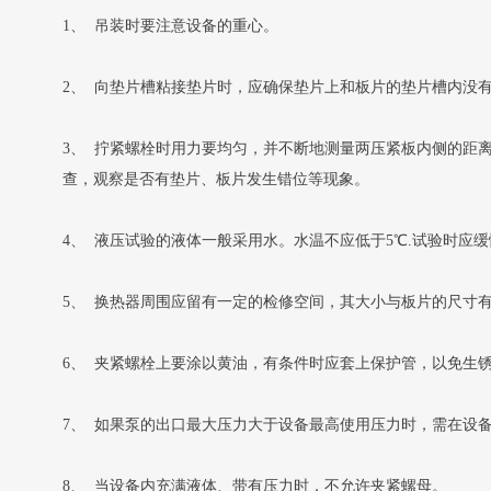
1、 吊装时要注意设备的重心。
2、 向垫片槽粘接垫片时，应确保垫片上和板片的垫片槽内没
3、 拧紧螺栓时用力要均匀，并不断地测量两压紧板内侧的距
查，观察是否有垫片、板片发生错位等现象。
4、 液压试验的液体一般采用水。水温不应低于5℃.试验时
5、 换热器周围应留有一定的检修空间，其大小与板片的尺寸
6、 夹紧螺栓上要涂以黄油，有条件时应套上保护管，以免生
7、 如果泵的出口最大压力大于设备最高使用压力时，需在设
8、 当设备内充满液体、带有压力时，不允许夹紧螺母。